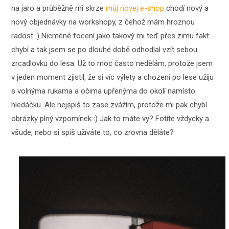
na jaro a průběžně mi skrze
můj novej e-shop
chodí nový a
nový objednávky na workshopy, z čehož mám hroznou
radost :) Nicméně focení jako takový mi teď přes zimu fakt
chybí a tak jsem se po dlouhé době odhodlal vzít sebou
zrcadlovku do lesa. Už to moc často nedělám, protože jsem
v jeden moment zjistil, že si víc výlety a chození po lese užiju
s volnýma rukama a očima upřenýma do okolí namísto
hledáčku. Ale nejspíš to zase zvážím, protože mi pak chybí
obrázky plný vzpomínek :) Jak to máte vy? Fotíte vždycky a
všude, nebo si spíš užíváte to, co zrovna děláte?