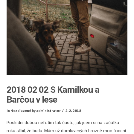
2018 02 02 S Kamilkou a
Barčou v lese
In
Nezařazené
by administrator
2. 2. 2018
Poslední dobou nefotím tak často, jak jsem si na začátku
roku slíbil, že budu. Mám už domluvených hrozně moc focení