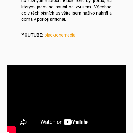
na různých místech. Black Tone byl pořad, na
kterym jsem se naučil se zvukem. Všechno
co v těch písních uslyšíte jsem naživo nahrál a
doma v pokoji smíchal.
YOUTUBE:
blacktonemedia