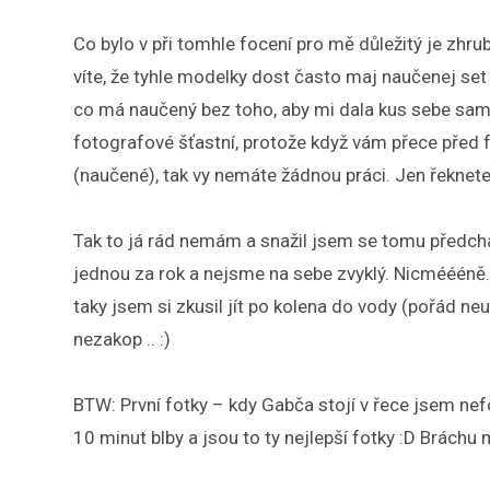
Co bylo v při tomhle focení pro mě důležitý je zh
víte, že tyhle modelky dost často maj naučenej set 
co má naučený bez toho, aby mi dala kus sebe samé
fotografové šťastní, protože když vám přece před
(naučené), tak vy nemáte žádnou práci. Jen řeknet
Tak to já rád nemám a snažil jsem se tomu předcház
jednou za rok a nejsme na sebe zvyklý. Nicméééně… m
taky jsem si zkusil jít po kolena do vody (pořád n
nezakop .. :)
BTW: První fotky – kdy Gabča stojí v řece jsem nefo
10 minut blby a jsou to ty nejlepší fotky :D Brách