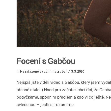
Focení s Gabčou
In
Nezařazené
by administrator
3. 3. 2020
Nejspíš jste viděli video s Gabčou, který jsem vyd
přesně stalo :) Hned pro začátek chci říct, že Gabč
bodyčkama, spodním prádlem a kdo ví co ještě. Ne
svlečenou – jestli si rozumíme.