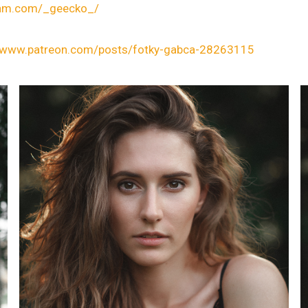
ram.com/_geecko_/
//www.patreon.com/posts/fotky-gabca-28263115