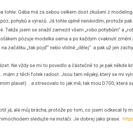
ruba tohle: Gába má za sebou celkem dost zkušení z modelin
póz, pohybů a výrazů. Já tohle úplně nenávidím, protože pak 
. Takže jsem se snažil zamezit všem „robo pohybům“ a „robo
 foťákem pózuje modelka sama a po každym cvaknutí změní p
e na začátku „tak pojď“ nebo vlídné „dělej“ a pak už jen za
et. Ne vždy se mi to povedlo a částečně to je pak někde krk
ám z těch fotek radost. Jsou tam nějaký, který se mi vyložen
eumim plavat) .. a stresovalo to jak mě, tak mou D700, která
til já, ale můj brácha, protože po tom, co jsem odkecal ty mo
u mimochodem sledujte na instáči. Je dobrej jako prase.
http