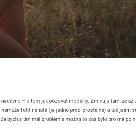
al nedávno – o tom jak pózovat modelky. Zmiňuju tam, že až 
a nemůže fotit nahatá (je jedno proč, prostě ne) a tak jsem 
 že bych s tím měl problém a možná to zas bylo pro mě po 