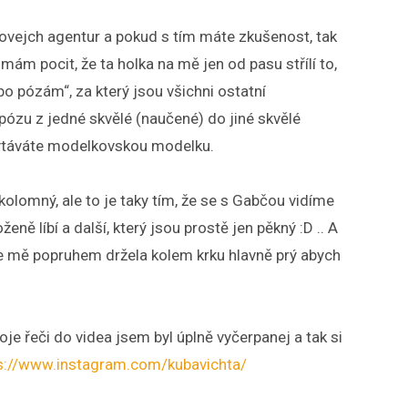
govejch agentur a pokud s tím máte zkušenost, tak
mám pocit, že ta holka na mě jen od pasu střílí to,
 pózám“, za který jsou všichni ostatní
ózu z jedné skvělé (naučené) do jiné skvělé
chytáváte modelkovskou modelku.
olomný, ale to je taky tím, že se s Gabčou vidíme
ě líbí a další, který jsou prostě jen pěkný :D .. A
 se mě popruhem držela kolem krku hlavně prý abych
je řeči do videa jsem byl úplně vyčerpanej a tak si
s://www.instagram.com/kubavichta/