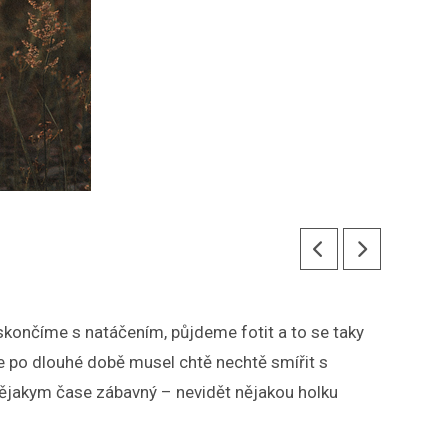
skončíme s natáčením, půjdeme fotit a to se taky
se po dlouhé době musel chtě nechtě smířit s
nějakym čase zábavný – nevidět nějakou holku