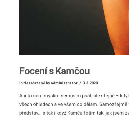
Focení s Kamčou
In
Nezařazené
by administrator
3. 3. 2020
Ani to sem myslim nemusím psát, ale stejně – kdyby
všech ohledech a ve všem co dělám. Samozřejmě nikd
představ.. a tak i když Kamču fotím tak, jak jsem z