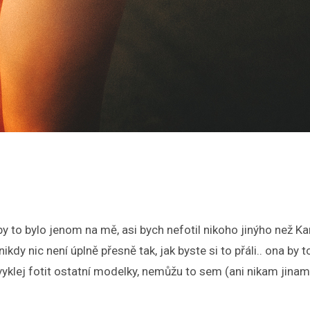
 to bylo jenom na mě, asi bych nefotil nikoho jinýho než Ka
y nic není úplně přesně tak, jak byste si to přáli.. ona by 
vyklej fotit ostatní modelky, nemůžu to sem (ani nikam jinam