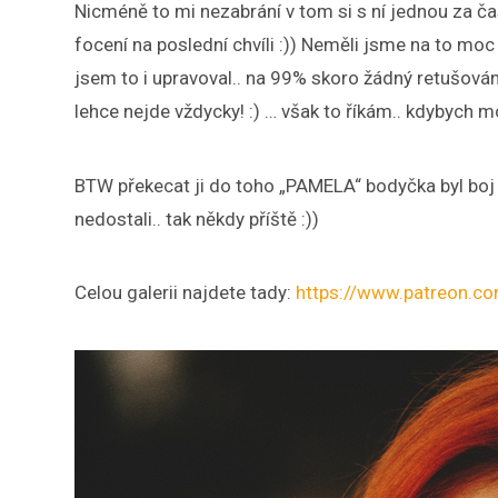
Nicméně to mi nezabrání v tom si s ní jednou za ča
focení na poslední chvíli :)) Neměli jsme na to moc
jsem to i upravoval.. na 99% skoro žádný retušování
lehce nejde vždycky! :) … však to říkám.. kdybych mo
BTW překecat ji do toho „PAMELA“ bodyčka byl boj :D 
nedostali.. tak někdy příště :))
Celou galerii najdete tady:
https://www.patreon.c