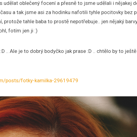
s udělat oblečený focení a přesně to jsme udělali i nějakej 
 času a tak jsme asi za hodinku nafotili tyhle pocitovky bez p
, protože tahle baba to prostě nepotřebuje.. jen nějaký barvy
hl, fotím jen ji :)
.. Ale je to dobrý bodyčko jak prase :D .. chtělo by to ještě
om/posts/fotky-kamilka-29619479