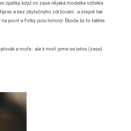
den zpátky, když mi zase nějaká modelka odřekla
říprav a bez zbytečnýho zdržování.. a stejně tak
 na pocit a fotky jsou hotový. Škoda že to takhle
 plovák a moře.. ale k moři jsme se letos (zase)