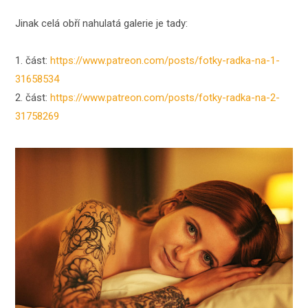
Jinak celá obří nahulatá galerie je tady:
1. část:
https://www.patreon.com/posts/fotky-radka-na-1-
31658534
2. část:
https://www.patreon.com/posts/fotky-radka-na-2-
31758269