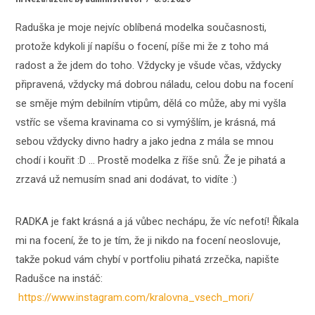
Raduška je moje nejvíc oblíbená modelka současnosti,
protože kdykoli jí napíšu o focení, píše mi že z toho má
radost a že jdem do toho. Vždycky je všude včas, vždycky
připravená, vždycky má dobrou náladu, celou dobu na focení
se směje mým debilním vtipům, dělá co může, aby mi vyšla
vstříc se všema kravinama co si vymýšlím, je krásná, má
sebou vždycky divno hadry a jako jedna z mála se mnou
chodí i kouřit :D … Prostě modelka z říše snů. Že je pihatá a
zrzavá už nemusím snad ani dodávat, to vidíte :)
RADKA je fakt krásná a já vůbec nechápu, že víc nefotí! Říkala
mi na focení, že to je tím, že ji nikdo na focení neoslovuje,
takže pokud vám chybí v portfoliu pihatá zrzečka, napište
Radušce na instáč:
https://www.instagram.com/kralovna_vsech_mori/