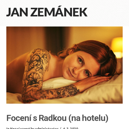
JAN ZEMÁNEK
Na
Focení s Radkou (na hotelu)
In
Nezařazené
by administrator
6. 3. 2020