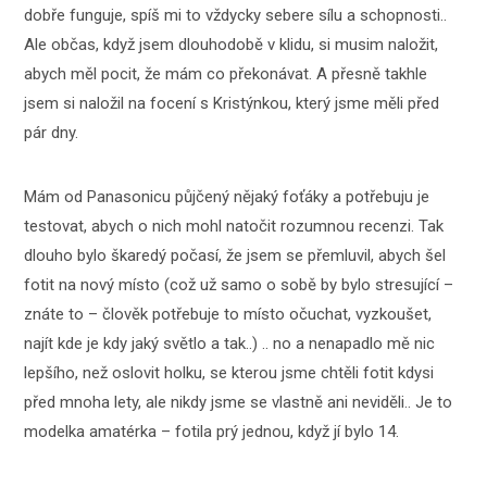
dobře funguje, spíš mi to vždycky sebere sílu a schopnosti..
Ale občas, když jsem dlouhodobě v klidu, si musim naložit,
abych měl pocit, že mám co překonávat. A přesně takhle
jsem si naložil na focení s Kristýnkou, který jsme měli před
pár dny.
Mám od Panasonicu půjčený nějaký foťáky a potřebuju je
testovat, abych o nich mohl natočit rozumnou recenzi. Tak
dlouho bylo škaredý počasí, že jsem se přemluvil, abych šel
fotit na nový místo (což už samo o sobě by bylo stresující –
znáte to – člověk potřebuje to místo očuchat, vyzkoušet,
najít kde je kdy jaký světlo a tak..) .. no a nenapadlo mě nic
lepšího, než oslovit holku, se kterou jsme chtěli fotit kdysi
před mnoha lety, ale nikdy jsme se vlastně ani neviděli.. Je to
modelka amatérka – fotila prý jednou, když jí bylo 14.