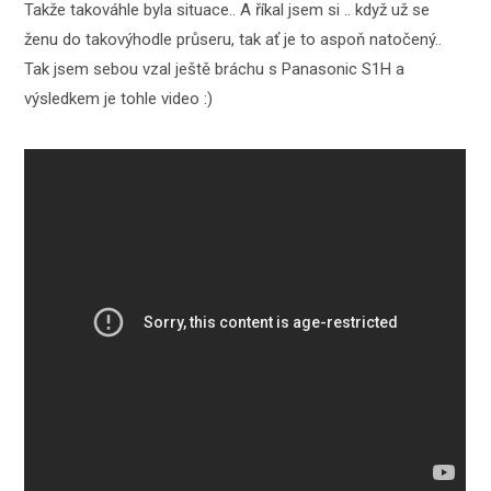
Takže takováhle byla situace.. A říkal jsem si .. když už se
ženu do takovýhodle průseru, tak ať je to aspoň natočený..
Tak jsem sebou vzal ještě bráchu s Panasonic S1H a
výsledkem je tohle video :)