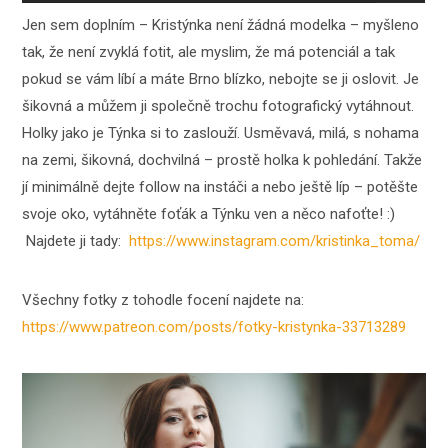
Jen sem doplním – Kristýnka není žádná modelka – myšleno
tak, že není zvyklá fotit, ale myslim, že má potenciál a tak
pokud se vám líbí a máte Brno blízko, nebojte se ji oslovit. Je
šikovná a můžem ji společně trochu fotografický vytáhnout.
Holky jako je Týnka si to zaslouží. Usměvavá, milá, s nohama
na zemi, šikovná, dochvilná – prostě holka k pohledání. Takže
jí minimálně dejte follow na instáči a nebo ještě líp – potěšte
svoje oko, vytáhněte foťák a Týnku ven a něco nafoťte! :)
Najdete ji tady:
https://www.instagram.com/kristinka_toma/
Všechny fotky z tohodle focení najdete na:
https://www.patreon.com/posts/fotky-kristynka-33713289