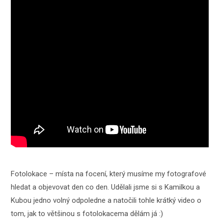
Fotolokace – místa na focení, který musíme my fotografové
hledat a objevovat den co den. Udělali jsme si s Kamilkou a
Kubou jedno volný odpoledne a natočili tohle krátký video o
tom, jak to většinou s fotolokacema dělám já :)