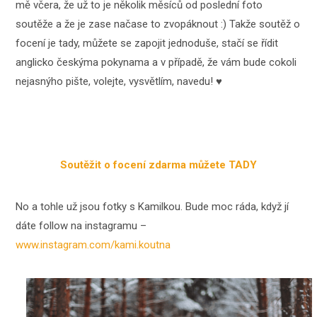
mě včera, že už to je několik měsíců od poslední foto
soutěže a že je zase načase to zvopáknout :) Takže soutěž o
focení je tady, můžete se zapojit jednoduše, stačí se řídit
anglicko českýma pokynama a v případě, že vám bude cokoli
nejasnýho pište, volejte, vysvětlím, navedu! ♥
Soutěžit o focení zdarma můžete TADY
No a tohle už jsou fotky s Kamilkou. Bude moc ráda, když jí
dáte follow na instagramu –
www.instagram.com/kami.koutna