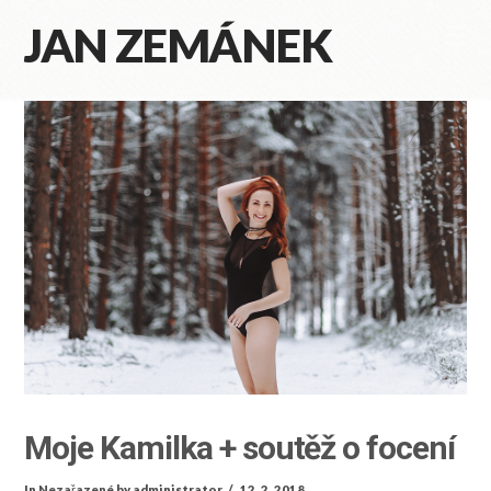
JAN ZEMÁNEK
Na
Moje Kamilka + soutěž o focení
In
Nezařazené
by administrator
12. 2. 2018