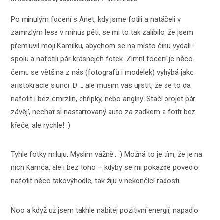
Po minulým focení s Anet, kdy jsme fotili a natáčeli v
zamrzlým lese v mínus pěti, se mi to tak zalíbilo, že jsem
přemluvil moji Kamilku, abychom se na místo činu vydali i
spolu a nafotili pár krásnejch fotek. Zimní focení je něco,
čemu se většina z nás (fotografů i modelek) vyhýbá jako
aristokracie slunci :D … ale musím vás ujistit, že se to dá
nafotit i bez omrzlin, chřipky, nebo angíny. Stačí projet pár
závějí, nechat si nastartovaný auto za zadkem a fotit bez
křeče, ale rychle! :)
Tyhle fotky miluju. Myslím vážně.. :) Možná to je tím, že je na
nich Kamča, ale i bez toho – kdyby se mi pokaždé povedlo
nafotit něco takovýhodle, tak žiju v nekončící radosti.
Noo a když už jsem takhle nabitej pozitivní energií, napadlo