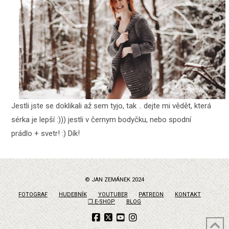
Jestli jste se doklikali až sem tyjo, tak .. dejte mi vědět, která
sérka je lepší :))) jestli v černym bodyčku, nebo spodní
prádlo + svetr! :) Dík!
© JAN ZEMÁNEK 2024
FOTOGRAF
HUDEBNÍK
YOUTUBER
PATREON
KONTAKT
❐ E-SHOP
BLOG