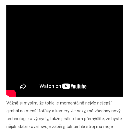
Vážně si myslim, že tohle je momentálně nejvíc nejlepší
gimbál na menší foťáky a kamery. Je sexy, má všechny nový
technologie a výmysly, takže jestli o tom přemýšlíte, že byste
nějak stabilizovali svoje záběry, tak tenhle stroj má moje