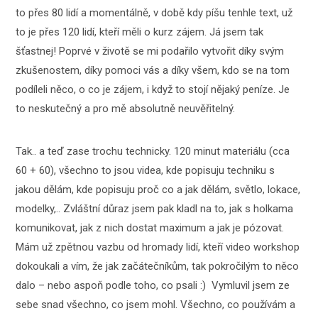
to přes 80 lidí a momentálně, v době kdy píšu tenhle text, už
to je přes 120 lidí, kteří měli o kurz zájem. Já jsem tak
šťastnej! Poprvé v životě se mi podařilo vytvořit díky svým
zkušenostem, díky pomoci vás a díky všem, kdo se na tom
podíleli něco, o co je zájem, i když to stojí nějaký peníze. Je
to neskutečný a pro mě absolutně neuvěřitelný.
Tak.. a teď zase trochu technicky. 120 minut materiálu (cca
60 + 60), všechno to jsou videa, kde popisuju techniku s
jakou dělám, kde popisuju proč co a jak dělám, světlo, lokace,
modelky,.. Zvláštní důraz jsem pak kladl na to, jak s holkama
komunikovat, jak z nich dostat maximum a jak je pózovat.
Mám už zpětnou vazbu od hromady lidí, kteří video workshop
dokoukali a vím, že jak začátečníkům, tak pokročilým to něco
dalo – nebo aspoň podle toho, co psali :) Vymluvil jsem ze
sebe snad všechno, co jsem mohl. Všechno, co používám a