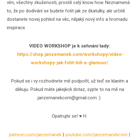
vím, všechny zkušenosti, prostě celý know how. Neznamená
to, že po dodívání se budete fotit jak ze škatulky, ale určitě
dostanete novej pohled na věc, nějaký nový info a hromadu
inspirace.
VIDEO WORKSHOP je k sehnání tady:
https://shop.janzemanek.com/workshopy/video-
workshopy-jak-fotit-lidi-a-glamour/
Pokud se i vy rozhodnete mě podpořit, už teď se klaním a
děkuju. Pokud máte jakejkoli dotaz, sypte to na mě na
janzemanekcom@gmail.com :)
Opatrujte se! ♥ H.
patreon.com/janzemanek
|
youtube.com/janzemanekcom
|