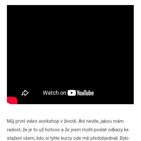
Můj první video workshop v životě. Ani nevíte, jakou mám
radost, že je to už hotovo a že jsem mohl poslat odkazy ke
stažení všem, kdo si tyhle kurzy ode mě předobjednali. Bylo