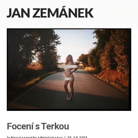
JAN ZEMÁNEK
Na
Focení s Terkou
In
Nezařazené
by administrator
25. 10. 2021