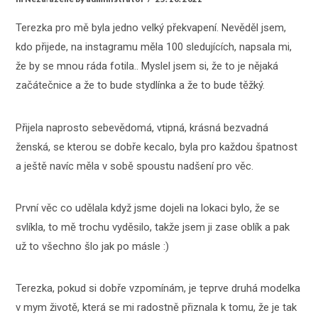
Terezka pro mě byla jedno velký překvapení. Nevěděl jsem,
kdo přijede, na instagramu měla 100 sledujících, napsala mi,
že by se mnou ráda fotila.. Myslel jsem si, že to je nějaká
začátečnice a že to bude stydlínka a že to bude těžký.
Přijela naprosto sebevědomá, vtipná, krásná bezvadná
ženská, se kterou se dobře kecalo, byla pro každou špatnost
a ještě navíc měla v sobě spoustu nadšení pro věc.
První věc co udělala když jsme dojeli na lokaci bylo, že se
svlíkla, to mě trochu vyděsilo, takže jsem ji zase oblík a pak
už to všechno šlo jak po másle :)
Terezka, pokud si dobře vzpomínám, je teprve druhá modelka
v mym životě, která se mi radostně přiznala k tomu, že je tak