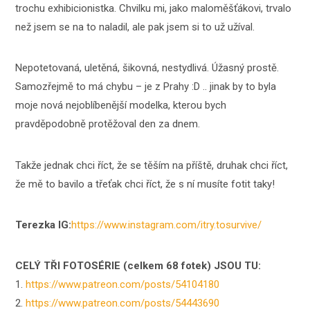
trochu exhibicionistka. Chvilku mi, jako maloměšťákovi, trvalo
než jsem se na to naladil, ale pak jsem si to už užíval.
Nepotetovaná, uletěná, šikovná, nestydlivá. Úžasný prostě.
Samozřejmě to má chybu – je z Prahy :D .. jinak by to byla
moje nová nejoblíbenější modelka, kterou bych
pravděpodobně protěžoval den za dnem.
Takže jednak chci říct, že se těším na příště, druhak chci říct,
že mě to bavilo a třeťak chci říct, že s ní musíte fotit taky!
Terezka IG:
https://www.instagram.com/itry.tosurvive/
CELÝ TŘI FOTOSÉRIE (celkem 68 fotek) JSOU TU:
1.
https://www.patreon.com/posts/54104180
2.
https://www.patreon.com/posts/54443690