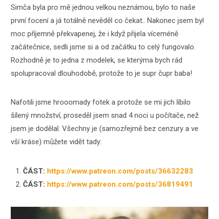
Simča byla pro mě jednou velkou neznámou, bylo to naše
první focení a já totálně nevěděl co čekat.. Nakonec jsem byl
moc příjemně překvapenej, že i když přijela víceméně
začátečnice, sedli jsme si a od začátku to celý fungovalo.
Rozhodně je to jedna z modelek, se kterýma bych rád
spolupracoval dlouhodobě, protože to je supr čupr baba!
Nafotili jsme hrooomady fotek a protože se mi jich líbilo
šílený množství, proseděl jsem snad 4 noci u počítače, než
jsem je dodělal. Všechny je (samozřejmě bez cenzury a ve
vší kráse) můžete vidět tady:
ČÁST:
https://www.patreon.com/posts/36632283
ČÁST:
https://www.patreon.com/posts/36819491