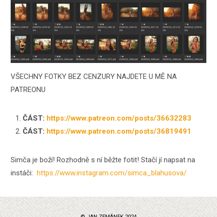
VŠECHNY FOTKY BEZ CENZURY NAJDETE U MĚ NA
PATREONU
ČÁST:
https://www.patreon.com/posts/36632283
ČÁST:
https://www.patreon.com/posts/36819491
Simča je boží! Rozhodně s ní běžte fotit! Stačí jí napsat na
instáči:
https://www.instagram.com/simca_blahusova/
© JAN ZEMÁNEK 2024