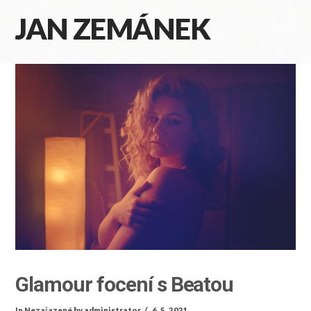
JAN ZEMÁNEK
Na
Glamour focení s Beatou
In
Nezařazené
by administrator
6. 5. 2021