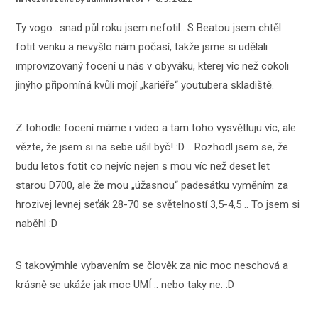
Ty vogo.. snad půl roku jsem nefotil.. S Beatou jsem chtěl
fotit venku a nevyšlo nám počasí, takže jsme si udělali
improvizovaný focení u nás v obyváku, kterej víc než cokoli
jinýho připomíná kvůli mojí „kariéře“ youtubera skladiště.
Z tohodle focení máme i video a tam toho vysvětluju víc, ale
vězte, že jsem si na sebe ušil byč! :D .. Rozhodl jsem se, že
budu letos fotit co nejvíc nejen s mou víc než deset let
starou D700, ale že mou „úžasnou“ padesátku vyměním za
hrozivej levnej seťák 28-70 se světelností 3,5-4,5 .. To jsem si
naběhl :D
S takovýmhle vybavením se člověk za nic moc neschová a
krásně se ukáže jak moc UMÍ .. nebo taky ne. :D