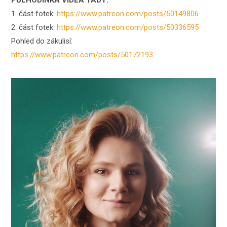
PŮLHODINKA VIDEA TADY:
1. část fotek:
https://www.patreon.com/posts/50149806
2. část fotek:
https://www.patreon.com/posts/50336595
Pohled do zákulisí:
https://www.patreon.com/posts/50172193