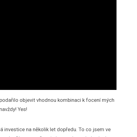
ě podařilo objevit vhodnou kombinaci k focení mých
navždy! Yes!
rá investice na několik let dopředu. To co jsem ve