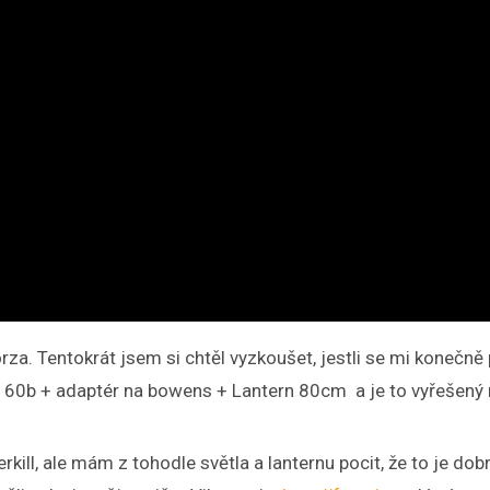
orza. Tentokrát jsem si chtěl vyzkoušet, jestli se mi konečn
a 60b + adaptér na bowens + Lantern 80cm a je to vyřešený 
kill, ale mám z tohodle světla a lanternu pocit, že to je dob