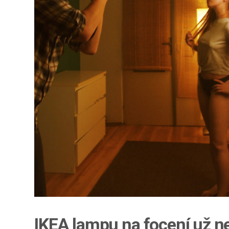
IKEA lampu na focení už n