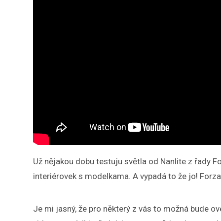
Už nějakou dobu testuju světla od Nanlite z řady F
interiérovek s modelkama. A vypadá to že jo! Forz
Je mi jasný, že pro některý z vás to možná bude over