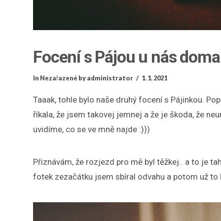
Focení s Pájou u nás doma
In
Nezařazené
by administrator
1. 1. 2021
Taaak, tohle bylo naše druhý focení s Pájinkou. Popr
říkala, že jsem takovej jemnej a že je škoda, že ne
uvidíme, co se ve mně najde :)))
Přiznávám, že rozjezd pro mě byl těžkej.. a to je t
fotek zezačátku jsem sbíral odvahu a potom už to b