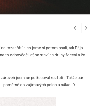
í na rozehřátí a co jsme si potom psali, tak Pája
na to odpověděl, ať se staví na druhý focení a že
e zároveň jsem se potřeboval rozfotit. Takže pár
tali poměrně do zajímavých poloh a nálad :D …