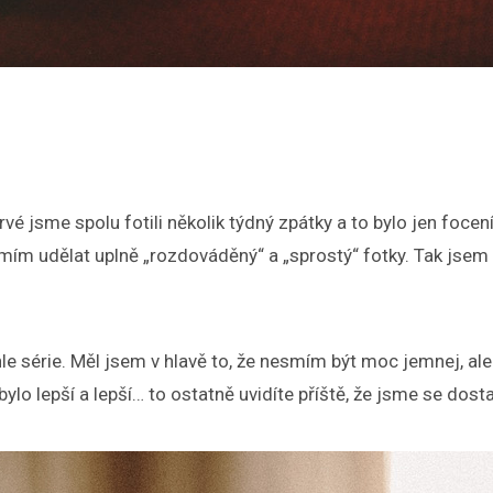
vé jsme spolu fotili několik týdný zpátky a to bylo jen focen
umím udělat uplně „rozdováděný“ a „sprostý“ fotky. Tak jsem 
ahle série. Měl jsem v hlavě to, že nesmím být moc jemnej, al
ylo lepší a lepší… to ostatně uvidíte příště, že jsme se dos