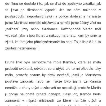
do filmu se dostalo i to, jak se dívá do zpětnýho zrcátka, jak
ta jizva po škrábanci vypadá. Jen se nám nakonec v
postprodukci nepodařilo jizvu na obličej dodělat a na místě
jsme Martinovi nechtěli ubližovat a neměli jsme žádný věci na
„nalíčení“ jizvy nebo škrábance. Každopádně Martin měl
vypadat jako záporák, jet z nákupu na chatu, kam by přijel a
zjistil, že tam jeho přítelkyně/manželka není. To je linie č.1 a ta
zůstala nezměněná :)
Druhá linie byla samozřejmě moje Kamilka, která se měla
probudit svázaná, odvázat se a utýct, ale to mi připadlo taky
málo, protože potom by divák nevěděl, jestli je Martinova
postava záporák, nebo ne. Takže bylo jasný, že Kamča
nemůže z chaty utýct a zároveň se nepotkají, protože Martin
ji doma na chatě prostě nenajde. Easy job, Kamča bude
zamčená v nějaké místnosti, ze které nemůže utýct a