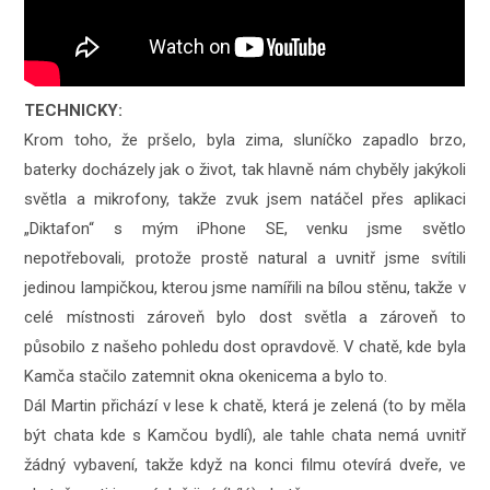
TECHNICKY:
Krom toho, že pršelo, byla zima, sluníčko zapadlo brzo,
baterky docházely jak o život, tak hlavně nám chyběly jakýkoli
světla a mikrofony, takže zvuk jsem natáčel přes aplikaci
„Diktafon“ s mým iPhone SE, venku jsme světlo
nepotřebovali, protože prostě natural a uvnitř jsme svítili
jedinou lampičkou, kterou jsme namířili na bílou stěnu, takže v
celé místnosti zároveň bylo dost světla a zároveň to
působilo z našeho pohledu dost opravdově. V chatě, kde byla
Kamča stačilo zatemnit okna okenicema a bylo to.
Dál Martin přichází v lese k chatě, která je zelená (to by měla
být chata kde s Kamčou bydlí), ale tahle chata nemá uvnitř
žádný vybavení, takže když na konci filmu otevírá dveře, ve