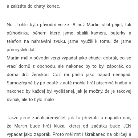
a zalízáte do chaty, konec.
No.. Tohle byla původní verze. A než Martin stihl přijet, tak
půlhodinku, během které jsme sbalili kameru, baterky a
telefon na nahrávání zvuku, jsme využili k tomu, že jsme
přemýšleli dál.
Martin měl v původní verzi vypadat jako chudej dobrák, co se
vrací domů z obchodu, ale nakonec by to byl záporák, co
doma drží ženskou. Což mi přišlo jako nápad nenápad.
Samozřejmě by po cestě v autě mohla hrát příjemná hudba a
nakonec by každej byl vyděšenej, jak je možný, že je takovej
sviňák, ale to bylo málo.
Takže jsme začali přemýšlet, jak to převrátit a napadlo nás,
že Martin bude hrát kluka, kterej od začátku bude JEN
vypadat jako záporák. Proto měl mít i škrábanec na obličeji a