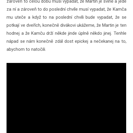
zároveň to celou dobu musí vypadat, že Martin je svině a jede
za ní a zároveň to do poslední chvíle musí vypadat, že Kamča
mu uteče a když to na poslední chvíli bude vypadat, že se
potkají ve dveřích, konečně divákovi ukážeme, že Martin je ten
hodnej a že Kamču drží někde jinde úplně někdo jinej. Tenhle
nápad se nám konečně zdál dost epickej a nečekanej na to,
abychom to natočili.