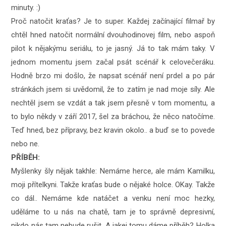
minuty. :)
Proč natočit kraťas? Je to super. Každej začínající filmař by
chtěl hned natočit normální dvouhodinovej film, nebo aspoň
pilot k nějakýmu seriálu, to je jasný. Já to tak mám taky. V
jednom momentu jsem začal psát scénář k celovečeráku.
Hodně brzo mi došlo, že napsat scénář není prdel a po pár
stránkách jsem si uvědomil, že to zatím je nad moje síly. Ale
nechtěl jsem se vzdát a tak jsem přesně v tom momentu, a
to bylo někdy v září 2017, šel za bráchou, že něco natočíme.
Teď hned, bez přípravy, bez kravin okolo.. a buď se to povede
nebo ne.
PŘÍBĚH:
Myšlenky šly nějak takhle: Nemáme herce, ale mám Kamilku,
moji přítelkyni. Takže kraťas bude o nějaké holce. OKay. Takže
co dál.. Nemáme kde natáčet a venku není moc hezky,
uděláme to u nás na chatě, tam je to správně depresivní,
nikdo nás tam nebude rušit. A jakej tomu dáme příběh? Holka