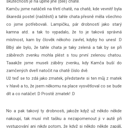
skutečnosti je na úplně jiné (bílé) chatě.
Kamču jsme natáčeli na třetí chatě, na chatě, kde vevnitř byla
škaredá postel (naštěstí) a tahle chata přesně měla všechno
co jsme potřebovali.. Lampičku, pár drobností jako starý
kamna atd.. a tak to vypadalo, že to je taková správná
místnost, kam by člověk někoho zavřel, kdyby ho unesl :D
Blbý ale bylo, že tahle chata je taky zelená a tak by se při
záběrech zvenku mohla plést s tou první zelenou chatou.
Taaakže jsme museli záběry zvenku, kdy Kamča buší do
zamčených dveří natočit na chatě číslo dvě.
Už teď se to zdá jako zmatek, představte si ten můj z matek
v hlavě a to, že jsem někomu na place vysvětloval co se bude
dít a co natáčet :D Prostě zmatek! :D
No a pak takový ty drobnosti, jakože když už někdo někde
nakoupí, tak musí mít tašku a nezapomenout ji v autě při
vystupování ani nikdy potom, že když si někdo někde zapálí,