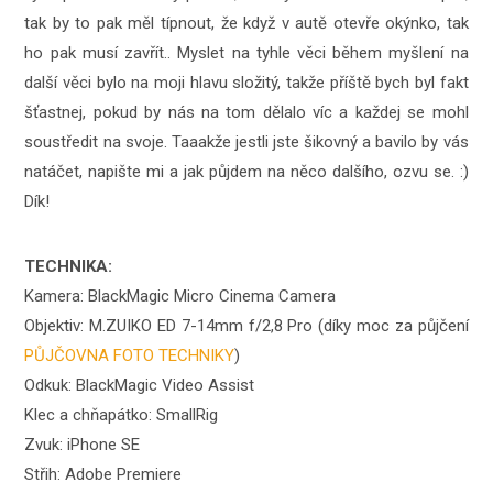
tak by to pak měl típnout, že když v autě otevře okýnko, tak
ho pak musí zavřít.. Myslet na tyhle věci během myšlení na
další věci bylo na moji hlavu složitý, takže příště bych byl fakt
šťastnej, pokud by nás na tom dělalo víc a každej se mohl
soustředit na svoje. Taaakže jestli jste šikovný a bavilo by vás
natáčet, napište mi a jak půjdem na něco dalšího, ozvu se. :)
Dík!
TECHNIKA:
Kamera: BlackMagic Micro Cinema Camera
Objektiv: M.ZUIKO ED 7-14mm f/2,8 Pro (díky moc za půjčení
PŮJČOVNA FOTO TECHNIKY
)
Odkuk: BlackMagic Video Assist
Klec a chňapátko: SmallRig
Zvuk: iPhone SE
Střih: Adobe Premiere