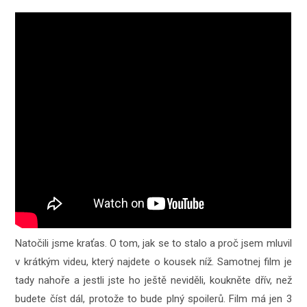
Natočili jsme kraťas. O tom, jak se to stalo a proč jsem mluvil
v krátkým videu, který najdete o kousek níž. Samotnej film je
tady nahoře a jestli jste ho ještě neviděli, koukněte dřív, než
budete číst dál, protože to bude plný spoilerů. Film má jen 3