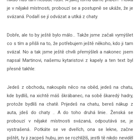
je v nějaké místnosti, probouzí se a postupně se ukáže, že je
svázaná. Podaří se jí odvázat a utíká z chaty.
Dobře, ale to by ještě bylo málo… Takže jsme začali vymýšlet
co s tím a přišli na to, že potřebujem ještě někoho, kdo ji tam
svázal. No a tak jsme ještě chvíli přemýšleli a nakonec jsem
napsal Martinovi, našemu kytaristovi z kapely a ten text byl
přesně takhle:
Jedeš z obchodu, nakoupils něco na oběd, jedeš na chatu,
kde bydlíš, na xichtě máš škrábanec, na sobě škaredý hadry,
protože bydlíš na chatě. Prijedeš na chatu, bereš nákup z
auta, jdeš do chaty .. A do toho druhá linie.. Ženská se
probouzí v nějaké místnosti svázaná, odpoutává se, je
vystrašená.. Potkáte se ve dveřích, ona se lekne, začne
pištět, ty ji zacpeš hubu, jen se rozhlížíš, jestli tě nikdo neviděl