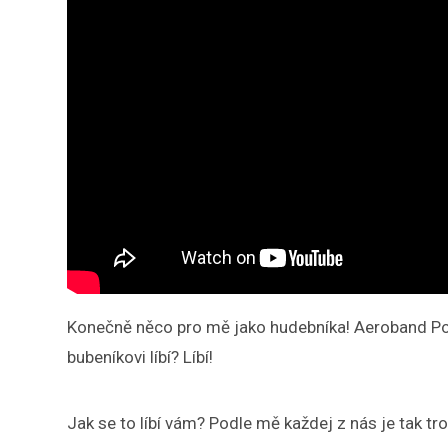
Konečně něco pro mě jako hudebníka! Aeroband Pocke
bubeníkovi líbí? Líbí!
Jak se to líbí vám? Podle mě každej z nás je tak tr