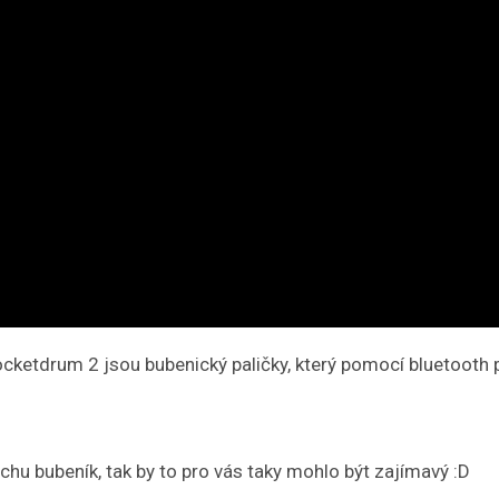
tdrum 2 jsou bubenický paličky, který pomocí bluetooth při
ochu bubeník, tak by to pro vás taky mohlo být zajímavý :D