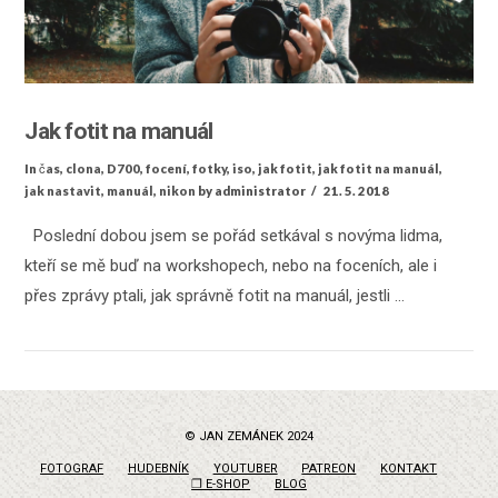
Jak fotit na manuál
In
čas
,
clona
,
D700
,
focení
,
fotky
,
iso
,
jak fotit
,
jak fotit na manuál
,
jak nastavit
,
manuál
,
nikon
by administrator
21. 5. 2018
Poslední dobou jsem se pořád setkával s novýma lidma,
kteří se mě buď na workshopech, nebo na foceních, ale i
přes zprávy ptali, jak správně fotit na manuál, jestli …
© JAN ZEMÁNEK 2024
FOTOGRAF
HUDEBNÍK
YOUTUBER
PATREON
KONTAKT
❐ E-SHOP
BLOG